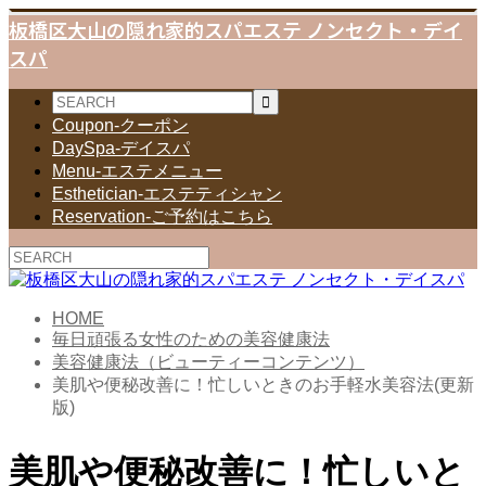
板橋区大山の隠れ家的スパエステ ノンセクト・デイ
スパ
Coupon-クーポン
DaySpa-デイスパ
Menu-エステメニュー
Esthetician-エステティシャン
Reservation-ご予約はこちら
HOME
毎日頑張る女性のための美容健康法
美容健康法（ビューティーコンテンツ）
美肌や便秘改善に！忙しいときのお手軽水美容法(更新
版)
美肌や便秘改善に！忙しいと